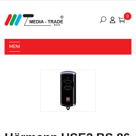
0
MENI