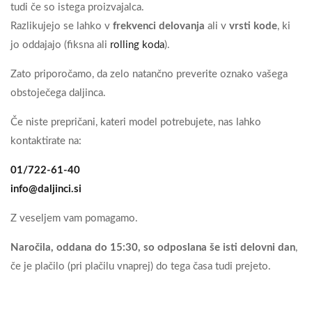
tudi če so istega proizvajalca.
Razlikujejo se lahko v
frekvenci delovanja
ali v
vrsti kode
, ki
jo oddajajo (fiksna ali
rolling koda
).
Zato priporočamo, da zelo natančno preverite oznako vašega
obstoječega daljinca.
Če niste prepričani, kateri model potrebujete, nas lahko
kontaktirate na:
01/722-61-40
info@daljinci.si
Z veseljem vam pomagamo.
Naročila, oddana do 15:30, so odposlana še isti delovni dan
,
če je plačilo (pri plačilu vnaprej) do tega časa tudi prejeto.