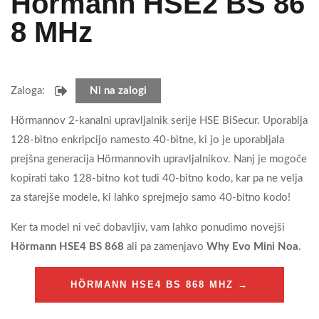
Hörmann HSE2 BS 86
8 MHz
Zaloga:
Ni na zalogi
Hörmannov 2-kanalni upravljalnik serije HSE BiSecur. Uporablja
128-bitno enkripcijo namesto 40-bitne, ki jo je uporabljala
prejšna generacija Hörmannovih upravljalnikov. Nanj je mogoče
kopirati tako 128-bitno kot tudi 40-bitno kodo, kar pa ne velja
za starejše modele, ki lahko sprejmejo samo 40-bitno kodo!
Ker ta model ni več dobavljiv, vam lahko ponudimo novejši
Hörmann HSE4 BS 868
ali pa zamenjavo
Why Evo Mini Noa
.
HÖRMANN HSE4 BS 868 MHZ →