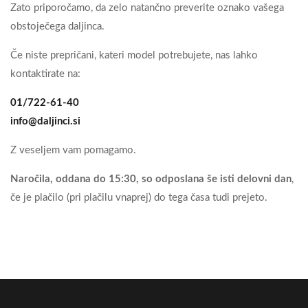
Zato priporočamo, da zelo natančno preverite oznako vašega
obstoječega daljinca.
Če niste prepričani, kateri model potrebujete, nas lahko
kontaktirate na:
01/722-61-40
info@daljinci.si
Z veseljem vam pomagamo.
Naročila, oddana do 15:30, so odposlana še isti delovni dan
,
če je plačilo (pri plačilu vnaprej) do tega časa tudi prejeto.