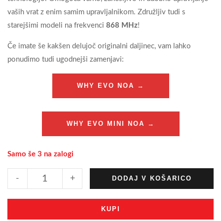
vaših vrat z enim samim upravljalnikom. Združljiv tudi s
starejšimi modeli na frekvenci
868 MHz
!
Če imate še kakšen delujoč originalni daljinec, vam lahko
ponudimo tudi ugodnejši zamenjavi:
WHY EVO NOA →
WHY EVO MINI NOA →
Samo še 3 na zalogi
-
+
DODAJ V KOŠARICO
KUPI