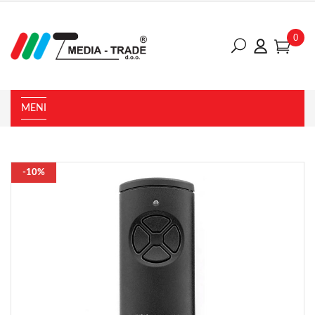
0
MENI
-10%