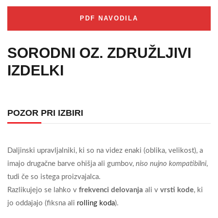
PDF NAVODILA
SORODNI OZ. ZDRUŽLJIVI
IZDELKI
POZOR PRI IZBIRI
Daljinski upravljalniki, ki so na videz enaki (oblika, velikost), a
imajo drugačne barve ohišja ali gumbov,
niso nujno kompatibilni
,
tudi če so istega proizvajalca.
Razlikujejo se lahko v
frekvenci delovanja
ali v
vrsti kode
, ki
jo oddajajo (fiksna ali
rolling koda
).