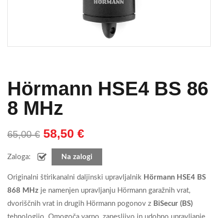
Hörmann HSE4 BS 86
8 MHz
58,50
€
65,00
€
Zaloga:
Na zalogi
Originalni štirikanalni daljinski upravljalnik
Hörmann HSE4 BS
868 MHz
je namenjen upravljanju Hörmann garažnih vrat,
dvoriščnih vrat in drugih Hörmann pogonov z
BiSecur (BS)
tehnologijo. Omogoča varno, zanesljivo in udobno upravljanje