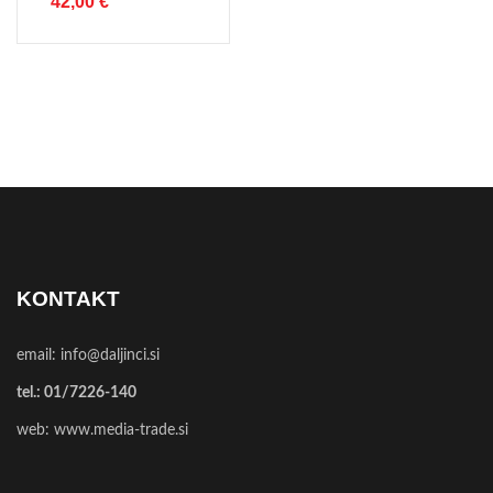
42,00
€
KONTAKT
email:
info@daljinci.si
tel.:
01/7226-140
web:
www.media-trade.si