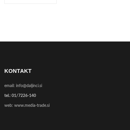
KONTAKT
email:
info@daljinci.si
tel.:
01/7226-140
web:
www.media-trade.si