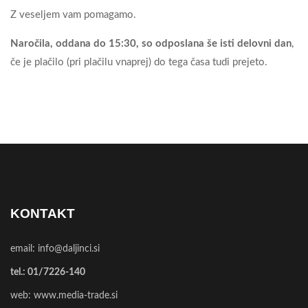
Z veseljem vam pomagamo.
Naročila, oddana do 15:30, so odposlana še isti delovni dan
,
če je plačilo (pri plačilu vnaprej) do tega časa tudi prejeto.
KONTAKT
email:
info@daljinci.si
tel.:
01/7226-140
web:
www.media-trade.si