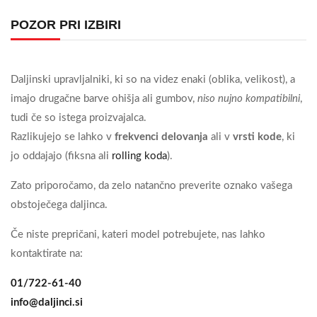
POZOR PRI IZBIRI
Daljinski upravljalniki, ki so na videz enaki (oblika, velikost), a
imajo drugačne barve ohišja ali gumbov,
niso nujno kompatibilni
,
tudi če so istega proizvajalca.
Razlikujejo se lahko v
frekvenci delovanja
ali v
vrsti kode
, ki
jo oddajajo (fiksna ali
rolling koda
).
Zato priporočamo, da zelo natančno preverite oznako vašega
obstoječega daljinca.
Če niste prepričani, kateri model potrebujete, nas lahko
kontaktirate na:
01/722-61-40
info@daljinci.si