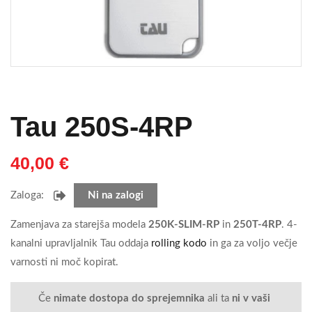
Tau 250S-4RP
40,00
€
Zaloga:
Ni na zalogi
Zamenjava za starejša modela
250K-SLIM-RP
in
250T-4RP
. 4-
kanalni upravljalnik Tau oddaja
rolling kodo
in ga za voljo večje
varnosti ni moč kopirat.
Če
nimate dostopa do sprejemnika
ali ta
ni v vaši