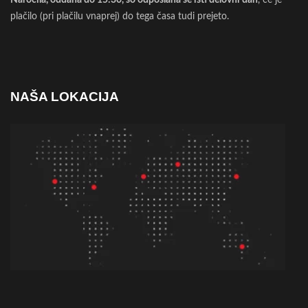
Naročila, oddana do 15:30, so odposlana še isti delovni dan
, če je
plačilo (pri plačilu vnaprej) do tega časa tudi prejeto.
NAŠA LOKACIJA