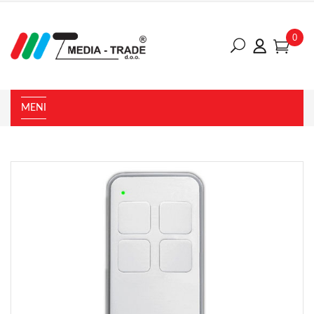
0
MENI