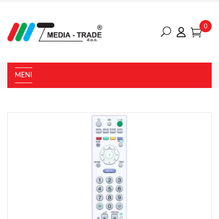
0
MENI