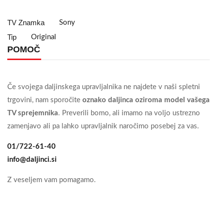
TV Znamka
Sony
Tip
Original
POMOČ
Če svojega daljinskega upravljalnika ne najdete v naši spletni
trgovini, nam sporočite
oznako daljinca oziroma model vašega
TV sprejemnika
. Preverili bomo, ali imamo na voljo ustrezno
zamenjavo ali pa lahko upravljalnik naročimo posebej za vas.
01/722-61-40
info@daljinci.si
Z veseljem vam pomagamo.