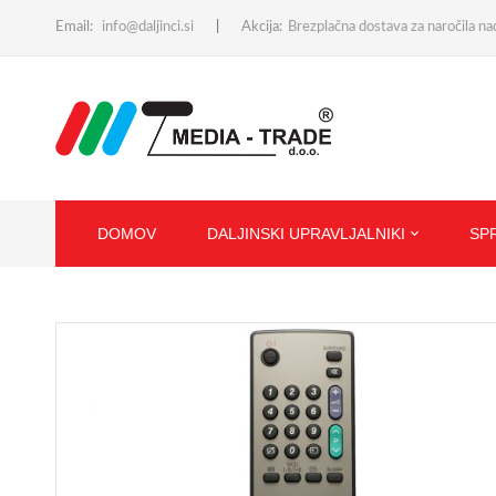
Email:
info@daljinci.si
Akcija:
Brezplačna dostava za naročila n
DOMOV
DALJINSKI UPRAVLJALNIKI
SP