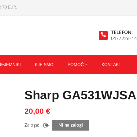
ad 70 EUR.
TELEFON:
01/7226-1
REJEMNIKI
KJE SMO
POMOČ
KONTAKT
Sharp GA531WJSA
20,00
€
Zaloga:
Ni na zalogi