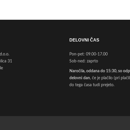
DELOVNI ČAS
d.o.o.
Pon-pet: 09.00-17.00
ulica 31
Sob-ned: zaprto
le
Naročila, oddana do 15:30, so odpo
delovni dan
, če je plačilo (pri plač
do tega časa tudi prejeto.