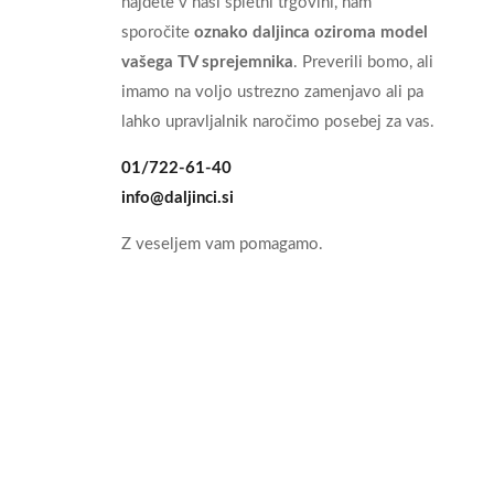
najdete v naši spletni trgovini, nam
sporočite
oznako daljinca oziroma model
vašega TV sprejemnika
. Preverili bomo, ali
imamo na voljo ustrezno zamenjavo ali pa
lahko upravljalnik naročimo posebej za vas.
01/722-61-40
info@daljinci.si
Z veseljem vam pomagamo.