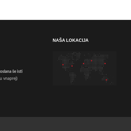
NAŠA LOKACIJA
slana še isti
ilu vnaprej)