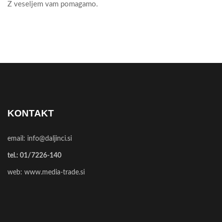
Z veseljem vam pomagamo.
KONTAKT
email:
info@daljinci.si
tel.:
01/7226-140
web:
www.media-trade.si