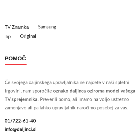
TV Znamka
Samsung
Tip
Original
POMOČ
Če svojega daljinskega upravljalnika ne najdete v naši spletni
trgovini, nam sporočite
oznako daljinca oziroma model vašega
TV sprejemnika
. Preverili bomo, ali imamo na voljo ustrezno
zamenjavo ali pa lahko upravljalnik naročimo posebej za vas.
01/722-61-40
info@daljinci.si