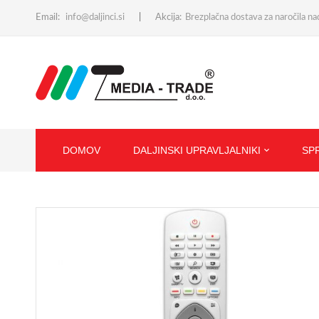
Email:
info@daljinci.si
Akcija:
Brezplačna dostava za naročila n
DOMOV
DALJINSKI UPRAVLJALNIKI
SP