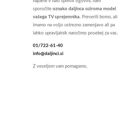
najdete v naši spletni trgovini, nam
sporočite
oznako daljinca oziroma model
vašega TV sprejemnika
. Preverili bomo, ali
imamo na voljo ustrezno zamenjavo ali pa
lahko upravljalnik naročimo posebej za vas.
01/722-61-40
info@daljinci.si
Z veseljem vam pomagamo.