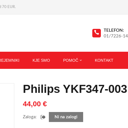
ad 70 EUR.
TELEFON:
01/7226-1
REJEMNIKI
KJE SMO
POMOČ
KONTAKT
Philips YKF347-003
44,00
€
Zaloga:
Ni na zalogi