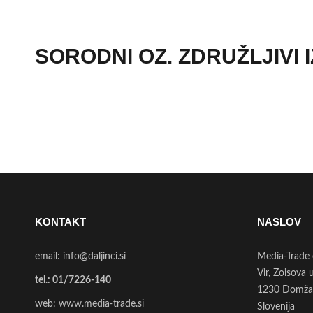
SORODNI OZ. ZDRUŽLJIVI 
KONTAKT
NASLOV
email:
info@daljinci.si
Media-Trade 
Vir, Zoisova 
tel.:
01/7226-140
1230 Domža
web:
www.media-trade.si
Slovenija