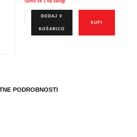
Samo še 1 na zalogi
+
-
DODAJ V
KUPI
KOŠARICO
TNE PODROBNOSTI