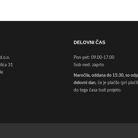
DELOVNI ČAS
d.o.o.
Pon-pet: 09.00-17.00
ulica 31
Sob-ned: zaprto
le
Naročila, oddana do 15:30, so odpo
delovni dan
, če je plačilo (pri plač
do tega časa tudi prejeto.