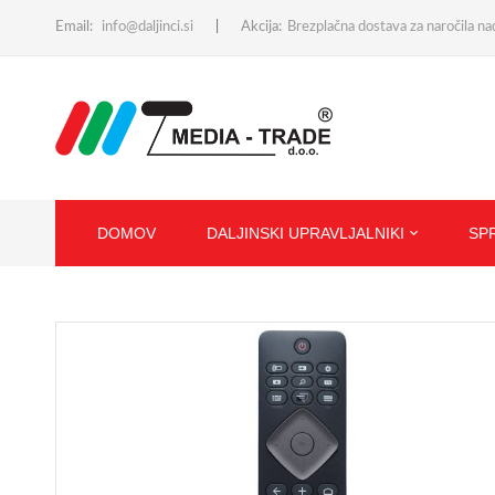
Email:
info@daljinci.si
Akcija:
Brezplačna dostava za naročila n
DOMOV
DALJINSKI UPRAVLJALNIKI
SP