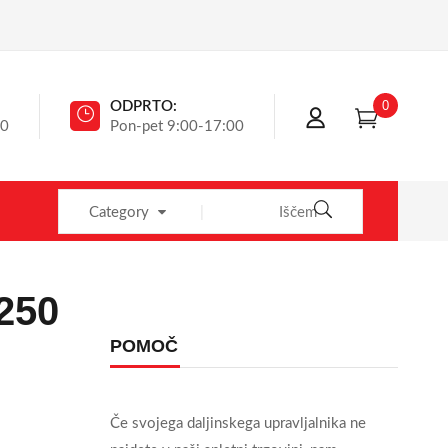
0
ODPRTO:
40
Pon-pet 9:00-17:00
Category
1250
POMOČ
Če svojega daljinskega upravljalnika ne