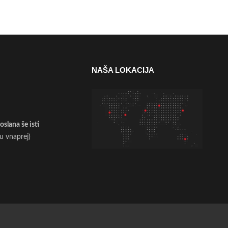
NAŠA LOKACIJA
slana še isti
ilu vnaprej)