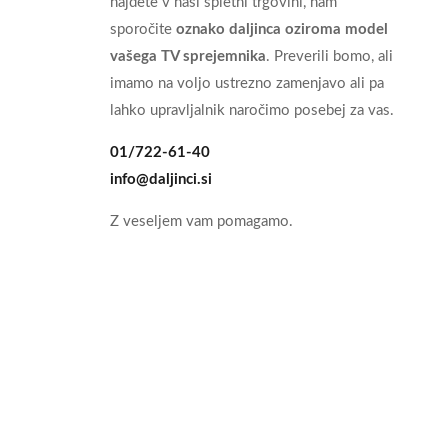
najdete v naši spletni trgovini, nam
sporočite
oznako daljinca oziroma model
vašega TV sprejemnika
. Preverili bomo, ali
imamo na voljo ustrezno zamenjavo ali pa
lahko upravljalnik naročimo posebej za vas.
01/722-61-40
info@daljinci.si
Z veseljem vam pomagamo.