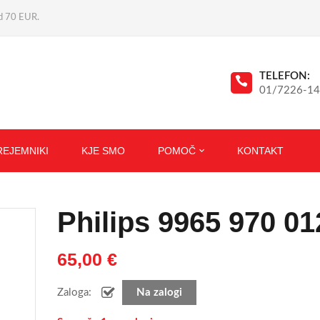
ad 70 EUR.
TELEFON:
01/7226-1
REJEMNIKI
KJE SMO
POMOČ
KONTAKT
Philips 9965 970 0
65,00
€
Zaloga:
Na zalogi