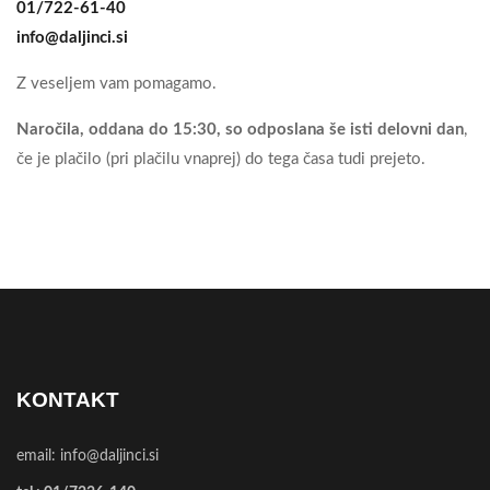
01/722-61-40
info@daljinci.si
Z veseljem vam pomagamo.
Naročila, oddana do 15:30, so odposlana še isti delovni dan
,
če je plačilo (pri plačilu vnaprej) do tega časa tudi prejeto.
KONTAKT
email:
info@daljinci.si