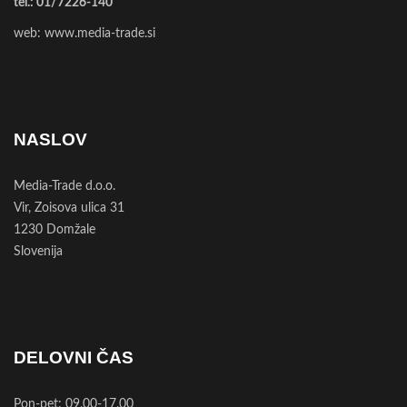
tel.:
01/7226-140
web:
www.media-trade.si
NASLOV
Media-Trade d.o.o.
Vir, Zoisova ulica 31
1230 Domžale
Slovenija
DELOVNI ČAS
Pon-pet: 09.00-17.00