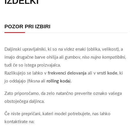
IZDELKI
POZOR PRI IZBIRI
Daljinski upravljalniki, ki so na videz enaki (oblika, velikost), a
imajo drugačne barve ohišja ali gumbov,
niso nujno kompatibilni
,
tudi če so istega proizvajalca.
Razlikujejo se lahko v
frekvenci delovanja
ali v
vrsti kode
, ki
jo oddajajo (fiksna ali
rolling koda
).
Zato priporočamo, da zelo natančno preverite oznako vašega
obstoječega daljinca.
Če niste prepričani, kateri model potrebujete, nas lahko
kontaktirate na: