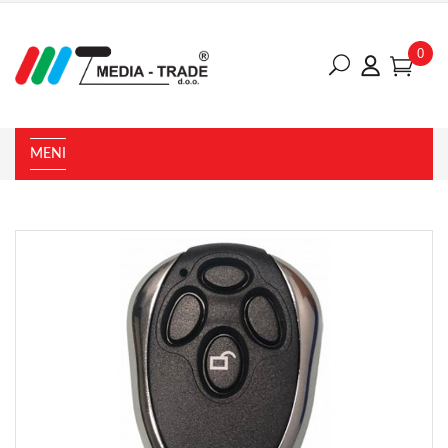
0
MENI