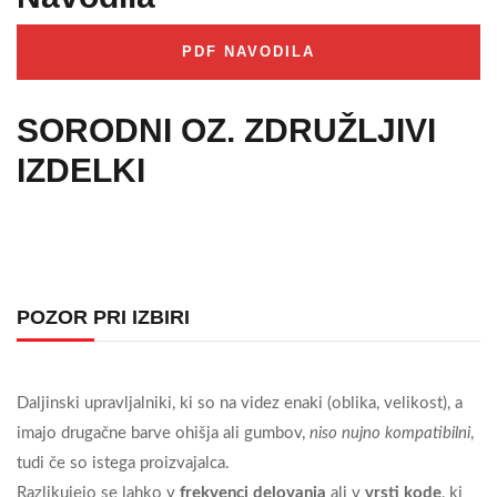
PDF NAVODILA
SORODNI OZ. ZDRUŽLJIVI
IZDELKI
POZOR PRI IZBIRI
Daljinski upravljalniki, ki so na videz enaki (oblika, velikost), a
imajo drugačne barve ohišja ali gumbov,
niso nujno kompatibilni
,
tudi če so istega proizvajalca.
Razlikujejo se lahko v
frekvenci delovanja
ali v
vrsti kode
, ki