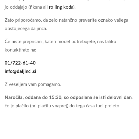
jo oddajajo (fiksna ali
rolling koda
).
Zato priporočamo, da zelo natančno preverite oznako vašega
obstoječega daljinca.
Če niste prepričani, kateri model potrebujete, nas lahko
kontaktirate na:
01/722-61-40
info@daljinci.si
Z veseljem vam pomagamo.
Naročila, oddana do 15:30, so odposlana še isti delovni dan
,
če je plačilo (pri plačilu vnaprej) do tega časa tudi prejeto.