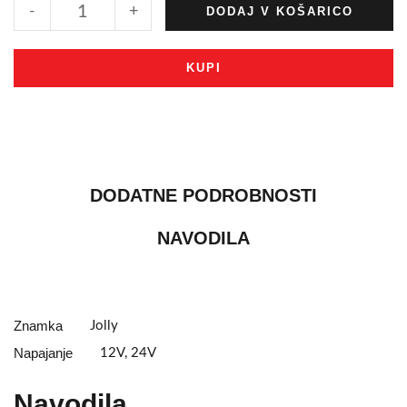
-
+
DODAJ V KOŠARICO
KUPI
DODATNE PODROBNOSTI
NAVODILA
Znamka
Jolly
Napajanje
12V, 24V
Navodila