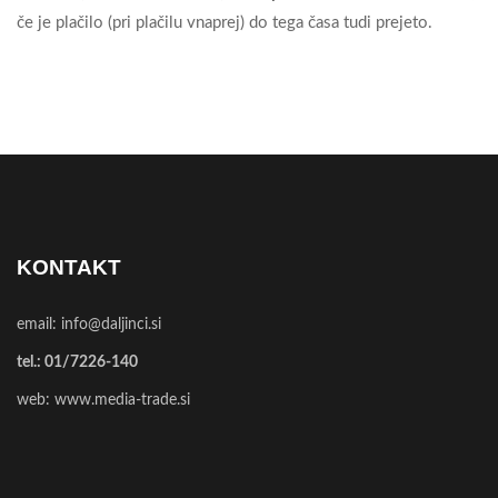
če je plačilo (pri plačilu vnaprej) do tega časa tudi prejeto.
KONTAKT
email:
info@daljinci.si
tel.:
01/7226-140
web:
www.media-trade.si