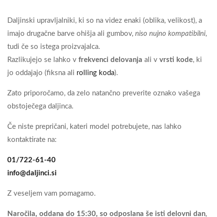
Daljinski upravljalniki, ki so na videz enaki (oblika, velikost), a
imajo drugačne barve ohišja ali gumbov,
niso nujno kompatibilni
,
tudi če so istega proizvajalca.
Razlikujejo se lahko v
frekvenci delovanja
ali v
vrsti kode
, ki
jo oddajajo (fiksna ali
rolling koda
).
Zato priporočamo, da zelo natančno preverite oznako vašega
obstoječega daljinca.
Če niste prepričani, kateri model potrebujete, nas lahko
kontaktirate na:
01/722-61-40
info@daljinci.si
Z veseljem vam pomagamo.
Naročila, oddana do 15:30, so odposlana še isti delovni dan
,