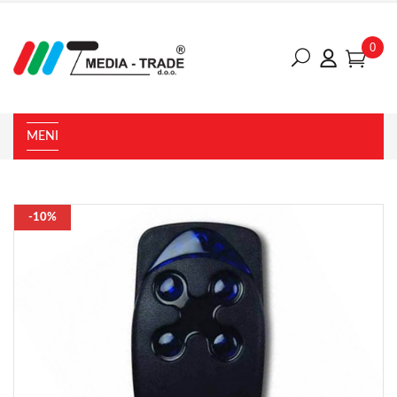
0
MENI
-10%