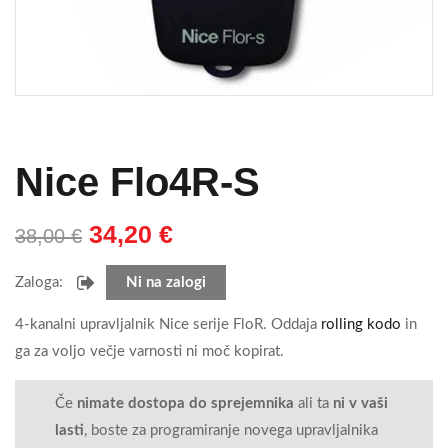
Nice Flo4R-S
34,20
€
38,00
€
Zaloga:
Ni na zalogi
4-kanalni upravljalnik Nice serije FloR. Oddaja
rolling kodo
in
ga za voljo večje varnosti ni moč kopirat.
Če
nimate dostopa do sprejemnika
ali ta
ni v vaši
lasti
, boste za programiranje novega upravljalnika