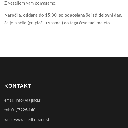
Z veseljem vam pomagamo.
Naročila, oddana do 15:30, so odposlana še isti delovni dan
,
če je plačilo (pri plačilu vnaprej) do tega časa tudi prejeto.
KONTAKT
email:
info@daljinci.si
tel.:
01/7226-140
web:
www.media-trade.si