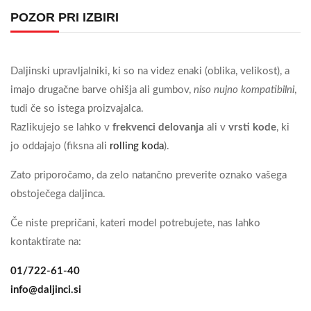
POZOR PRI IZBIRI
Daljinski upravljalniki, ki so na videz enaki (oblika, velikost), a
imajo drugačne barve ohišja ali gumbov,
niso nujno kompatibilni
,
tudi če so istega proizvajalca.
Razlikujejo se lahko v
frekvenci delovanja
ali v
vrsti kode
, ki
jo oddajajo (fiksna ali
rolling koda
).
Zato priporočamo, da zelo natančno preverite oznako vašega
obstoječega daljinca.
Če niste prepričani, kateri model potrebujete, nas lahko
kontaktirate na:
01/722-61-40
info@daljinci.si