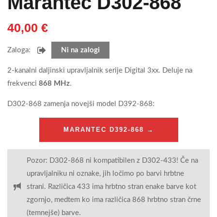
Marantec D302-868
40,00
€
Zaloga:
Ni na zalogi
2-kanalni daljinski upravljalnik serije Digital 3xx. Deluje na
frekvenci
868 MHz
.
D302-868 zamenja novejši model D392-868:
MARANTEC D392-868 →
Pozor: D302-868 ni kompatibilen z D302-433! Če na
upravljalniku ni oznake, jih ločimo po barvi hrbtne
strani. Različica 433 ima hrbtno stran enake barve kot
zgornjo, medtem ko ima različica 868 hrbtno stran črne
(temnejše) barve.