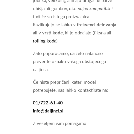
(oblika, velikost), a imajo drugačne barve
ohišja ali gumbov,
niso nujno kompatibilni
,
tudi če so istega proizvajalca.
Razlikujejo se lahko v
frekvenci delovanja
ali v
vrsti kode
, ki jo oddajajo (fiksna ali
rolling koda
).
Zato priporočamo, da zelo natančno
preverite oznako vašega obstoječega
daljinca.
Če niste prepričani, kateri model
potrebujete, nas lahko kontaktirate na:
01/722-61-40
info@daljinci.si
Z veseljem vam pomagamo.