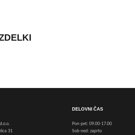
IZDELKI
DELOVNI ČAS
d.o.o.
Pon-pet: 09.00-17.00
ulica 31
Sob-ned: zaprto