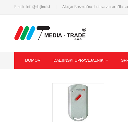
Email:
info@daljinci.si
Akcija:
Brezplačna dostava za naročila n
DOMOV
DALJINSKI UPRAVLJALNIKI
SP