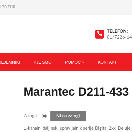
ad 70 EUR.
TELEFON:
01/7226-1
REJEMNIKI
KJE SMO
POMOČ
KONTAKT
Marantec D211-433
Zaloga:
Ni na zalogi
1-kanalni daljinski upravljalnik serije Digital 2xx. Deluje