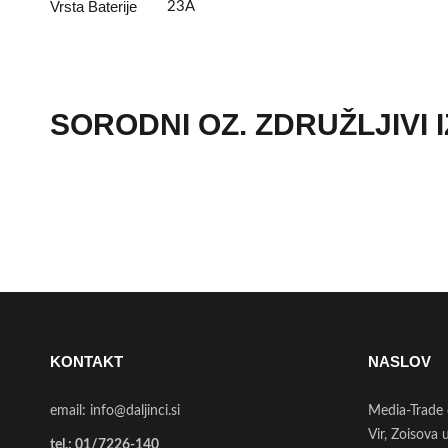
Vrsta Baterije
23A
SORODNI OZ. ZDRUŽLJIVI 
KONTAKT
NASLOV
email:
info@daljinci.si
Media-Trade 
Vir, Zoisova 
tel.:
01/7226-140