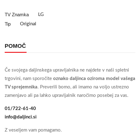
TV Znamka
LG
Tip
Original
POMOČ
Če svojega daljinskega upravljalnika ne najdete v naši spletni
trgovini, nam sporočite
oznako daljinca oziroma model vašega
TV sprejemnika
. Preverili bomo, ali imamo na voljo ustrezno
zamenjavo ali pa lahko upravljalnik naročimo posebej za vas.
01/722-61-40
info@daljinci.si
Z veseljem vam pomagamo.