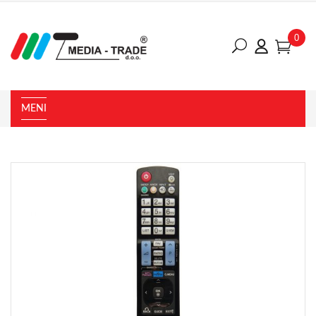
0
MENI