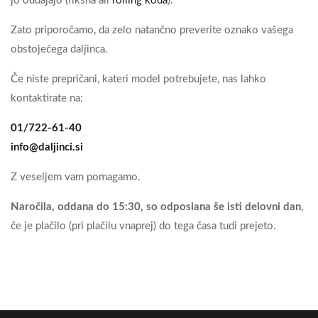
jo oddajajo (fiksna ali
rolling koda
).
Zato priporočamo, da zelo natančno preverite oznako vašega
obstoječega daljinca.
Če niste prepričani, kateri model potrebujete, nas lahko
kontaktirate na:
01/722-61-40
info@daljinci.si
Z veseljem vam pomagamo.
Naročila, oddana do 15:30, so odposlana še isti delovni dan
,
če je plačilo (pri plačilu vnaprej) do tega časa tudi prejeto.