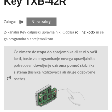
Key TXB-42R
Zaloga:
Ni na zalogi
2-kanalni Key daljinski upravljalnik. Oddaja
rolling kodo
in se
ga programira s sprejemnikom.
Če
nimate dostopa do sprejemnika
ali ta
ni v vaši
lasti
, boste za programiranje novega upravljalnika
potrebovali
dovoljenje oziroma pomoč skrbnika
sistema
(hišnika, vzdrževalca ali druge odgovorne
osebe).