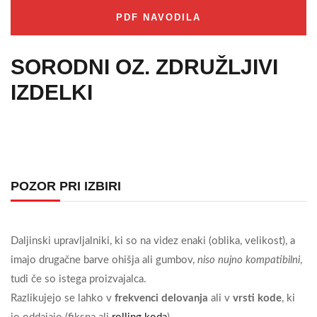
PDF NAVODILA
SORODNI OZ. ZDRUŽLJIVI
IZDELKI
POZOR PRI IZBIRI
Daljinski upravljalniki, ki so na videz enaki (oblika, velikost), a
imajo drugačne barve ohišja ali gumbov,
niso nujno kompatibilni
,
tudi če so istega proizvajalca.
Razlikujejo se lahko v
frekvenci delovanja
ali v
vrsti kode
, ki