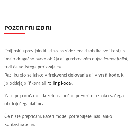
POZOR PRI IZBIRI
Daljinski upravljalniki, ki so na videz enaki (oblika, velikost), a
imajo drugačne barve ohišja ali gumbov,
niso nujno kompatibilni
,
tudi če so istega proizvajalca.
Razlikujejo se lahko v
frekvenci delovanja
ali v
vrsti kode
, ki
jo oddajajo (fiksna ali
rolling koda
).
Zato priporočamo, da zelo natančno preverite oznako vašega
obstoječega daljinca.
Če niste prepričani, kateri model potrebujete, nas lahko
kontaktirate na: