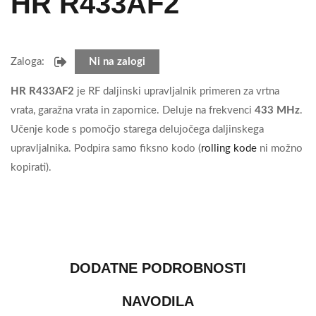
HR R433AF2
Zaloga:
Ni na zalogi
HR R433AF2
je RF daljinski upravljalnik primeren za vrtna
vrata, garažna vrata in zapornice. Deluje na frekvenci
433 MHz
.
Učenje kode s pomočjo starega delujočega daljinskega
upravljalnika. Podpira samo fiksno kodo (
rolling kode
ni možno
kopirati).
DODATNE PODROBNOSTI
NAVODILA