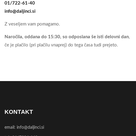
01/722-61-40
info@daljinci.si
Z veseljem vam pomagamo.
Naročila, oddana do 15:30, so odposlana še isti delovni dan
,
če je plačilo (pri plačilu vnaprej) do tega časa tudi prejeto.
KONTAKT
email:
info@daljinci.si