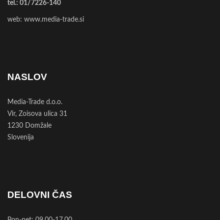
tel.:
01/7226-140
web:
www.media-trade.si
NASLOV
Media-Trade d.o.o.
Vir, Zoisova ulica 31
1230 Domžale
Slovenija
DELOVNI ČAS
Pon-pet: 09.00-17.00