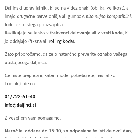
Daljinski upravljalniki, ki so na videz enaki (oblika, velikost), a
imajo drugačne barve ohišja ali gumbov,
niso nujno kompatibilni
,
tudi če so istega proizvajalca.
Razlikujejo se lahko v
frekvenci delovanja
ali v
vrsti kode
, ki
jo oddajajo (fiksna ali
rolling koda
).
Zato priporočamo, da zelo natančno preverite oznako vašega
obstoječega daljinca.
Če niste prepričani, kateri model potrebujete, nas lahko
kontaktirate na:
01/722-61-40
info@daljinci.si
Z veseljem vam pomagamo.
Naročila, oddana do 15:30, so odposlana še isti delovni dan
,