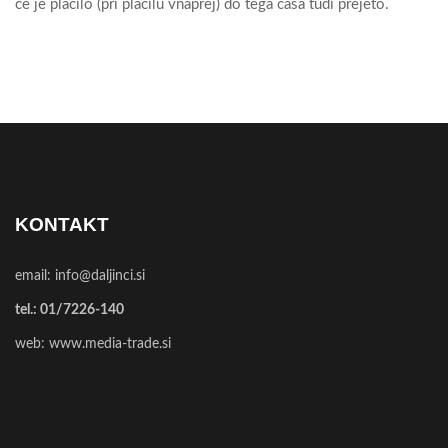
če je plačilo (pri plačilu vnaprej) do tega časa tudi prejeto.
KONTAKT
email:
info@daljinci.si
tel.:
01/7226-140
web:
www.media-trade.si