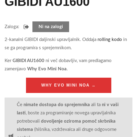
GIBIDI AU1600
Zaloga:
Ni na zalogi
2-kanalni GIBIDI daljinski upravljalnik. Oddaja
rolling kodo
in
se ga programira s sprejemnikom.
Ker
GIBIDI AU1600
ni več dobavljiv, vam predlagamo
zamenjavo
Why Evo Mini Noa
.
WHY EVO MINI NOA →
Če
nimate dostopa do sprejemnika
ali ta
ni v vaši
lasti
, boste za programiranje novega upravljalnika
potrebovali
dovoljenje oziroma pomoč skrbnika
sistema
(hišnika, vzdrževalca ali druge odgovorne