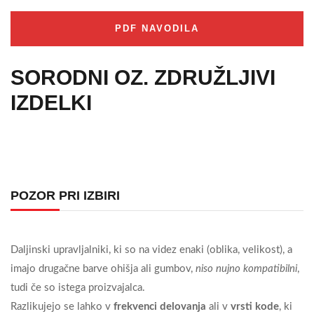
PDF NAVODILA
SORODNI OZ. ZDRUŽLJIVI
IZDELKI
POZOR PRI IZBIRI
Daljinski upravljalniki, ki so na videz enaki (oblika, velikost), a
imajo drugačne barve ohišja ali gumbov,
niso nujno kompatibilni
,
tudi če so istega proizvajalca.
Razlikujejo se lahko v
frekvenci delovanja
ali v
vrsti kode
, ki