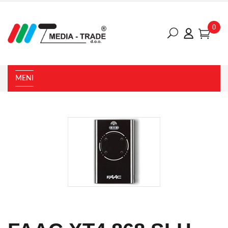
0
MENI