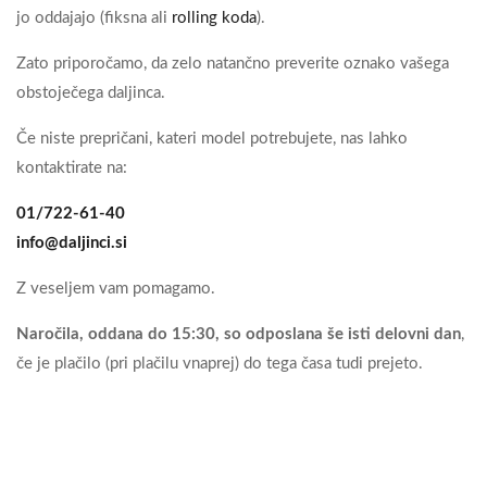
jo oddajajo (fiksna ali
rolling koda
).
Zato priporočamo, da zelo natančno preverite oznako vašega
obstoječega daljinca.
Če niste prepričani, kateri model potrebujete, nas lahko
kontaktirate na:
01/722-61-40
info@daljinci.si
Z veseljem vam pomagamo.
Naročila, oddana do 15:30, so odposlana še isti delovni dan
,
če je plačilo (pri plačilu vnaprej) do tega časa tudi prejeto.