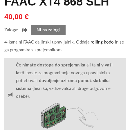
FAAC XT4 868 SLH
40,00
€
Zaloga:
Ni na zalogi
4-kanalni FAAC daljinski upravljalnik. Oddaja
rolling kodo
in se
ga programira s sprejemnikom.
Če
nimate dostopa do sprejemnika
ali ta
ni v vaši
lasti
, boste za programiranje novega upravljalnika
potrebovali
dovoljenje oziroma pomoč skrbnika
sistema
(hišnika, vzdrževalca ali druge odgovorne
osebe).