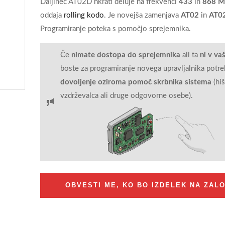
Daljinec AT02D hkrati deluje na frekvenci
433
in
868 
oddaja
rolling kodo
. Je novejša zamenjava
AT02
in
AT0
Programiranje poteka s pomočjo sprejemnika.
Če
nimate dostopa do sprejemnika
ali ta
ni v vaš
boste za programiranje novega upravljalnika potre
dovoljenje oziroma pomoč skrbnika sistema
(hiš
vzdrževalca ali druge odgovorne osebe).
OBVESTI ME, KO BO IZDELEK NA ZALO