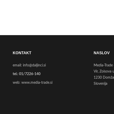
KONTAKT
NASLOV
email:
info@daljinci.si
Media-Trade 
Vir, Zoisova 
tel.:
01/7226-140
1230 Domža
web:
www.media-trade.si
Slovenija