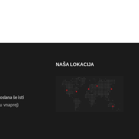
NAŠA LOKACIJA
slana še isti
ilu vnaprej)