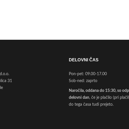
DELOVNI ČAS
d.o.o.
Pon-pet: 09.00-17.00
ulica 31
Sob-ned: zaprto
le
Naročila, oddana do 15:30, so odpo
delovni dan
, če je plačilo (pri plač
do tega časa tudi prejeto.