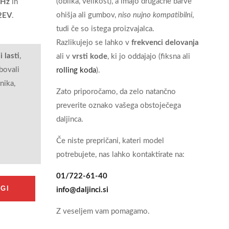
(oblika, velikost), a imajo drugačne barve
MHz
in
ohišja ali gumbov,
niso nujno kompatibilni
,
2EV
.
tudi če so istega proizvajalca.
Razlikujejo se lahko v
frekvenci delovanja
i lasti
,
ali v
vrsti kode
, ki jo oddajajo (fiksna ali
bovali
rolling koda
).
nika,
Zato priporočamo, da zelo natančno
preverite oznako vašega obstoječega
daljinca.
Če niste prepričani, kateri model
potrebujete, nas lahko kontaktirate na:
01/722-61-40
GI
info@daljinci.si
Z veseljem vam pomagamo.