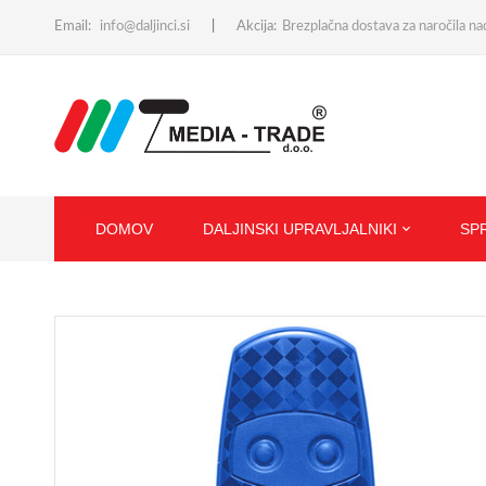
Email:
info@daljinci.si
Akcija:
Brezplačna dostava za naročila n
DOMOV
DALJINSKI UPRAVLJALNIKI
SP