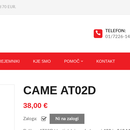
ad 70 EUR.
TELEFON:
01/7226-1
REJEMNIKI
KJE SMO
POMOČ
KONTAKT
CAME AT02D
38,00
€
Zaloga:
Ni na zalogi