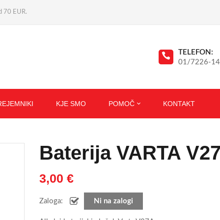
ad 70 EUR.
TELEFON:
01/7226-1
REJEMNIKI
KJE SMO
POMOČ
KONTAKT
Baterija VARTA V2
3,00
€
Zaloga:
Ni na zalogi