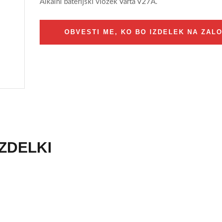
Alkalni baterijski vložek Varta V27A.
OBVESTI ME, KO BO IZDELEK NA ZALO
IZDELKI