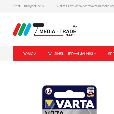
Email:
info@daljinci.si
Akcija:
Brezplačna dostava za naročila n
DOMOV
DALJINSKI UPRAVLJALNIKI
SP